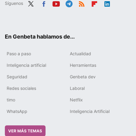
Síguenos
Twit
Fac
You
Tele
RSS
Flip
Link
ter
ebo
tub
gra
boa
edIn
ok
e
m
rd
En Genbeta hablamos de...
Paso a paso
Actualidad
Inteligencia artificial
Herramientas
Seguridad
Genbeta dev
Redes sociales
Laboral
timo
Netflix
WhatsApp
Inteligencia Artificial
VER MÁS TEMAS