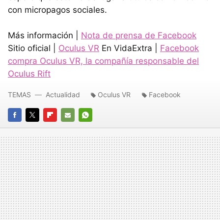
con micropagos sociales.
Más información |
Nota de prensa de Facebook
Sitio oficial |
Oculus VR
En VidaExtra |
Facebook
compra Oculus VR, la compañía responsable del
Oculus Rift
TEMAS
Actualidad
Oculus VR
Facebook
FACEBOOK
TWITTER
FLIPBOARD
E-
WHATSAPP
MAIL