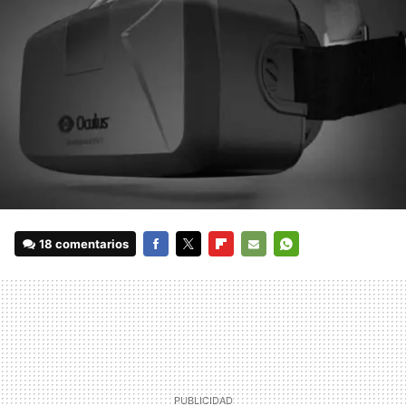
18 comentarios
FACEBOOK
TWITTER
FLIPBOARD
E-
WHATSAPP
MAIL