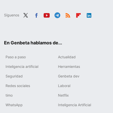
Síguenos
Twit
Fac
You
Tele
RSS
Flip
Link
ter
ebo
tub
gra
boa
edIn
ok
e
m
rd
En Genbeta hablamos de...
Paso a paso
Actualidad
Inteligencia artificial
Herramientas
Seguridad
Genbeta dev
Redes sociales
Laboral
timo
Netflix
WhatsApp
Inteligencia Artificial