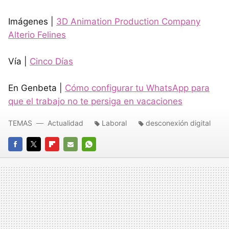
Imágenes |
3D Animation Production Company
Alterio Felines
Vía |
Cinco Días
En Genbeta |
Cómo configurar tu WhatsApp para
que el trabajo no te persiga en vacaciones
TEMAS
Actualidad
Laboral
desconexión digital
FACEBOOK
TWITTER
FLIPBOARD
E-
WHATSAPP
MAIL