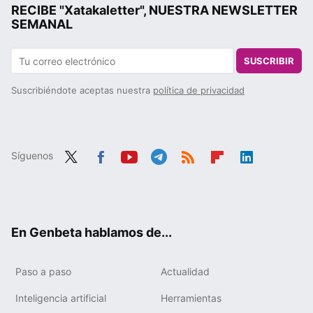
RECIBE "Xatakaletter", NUESTRA NEWSLETTER
SEMANAL
SUSCRIBIR
Suscribiéndote aceptas nuestra
política de privacidad
Síguenos
Twit
Fac
You
Tele
RSS
Flip
Link
ter
ebo
tub
gra
boa
edIn
ok
e
m
rd
En Genbeta hablamos de...
Paso a paso
Actualidad
Inteligencia artificial
Herramientas