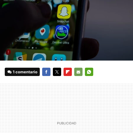
1 comentario
FACEBOOK
TWITTER
FLIPBOARD
E-
WHATSAPP
MAIL