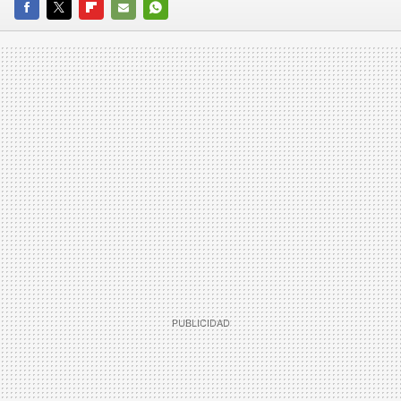
FACEBOOK
TWITTER
FLIPBOARD
E-
WHATSAPP
MAIL