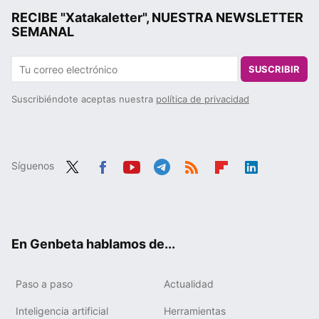
RECIBE "Xatakaletter", NUESTRA NEWSLETTER
SEMANAL
SUSCRIBIR
Suscribiéndote aceptas nuestra
política de privacidad
Síguenos
Twit
Fac
You
Tele
RSS
Flip
Link
ter
ebo
tub
gra
boa
edIn
ok
e
m
rd
En Genbeta hablamos de...
Paso a paso
Actualidad
Inteligencia artificial
Herramientas