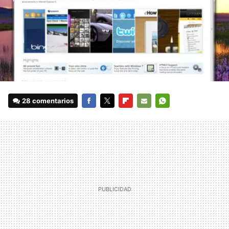
28 comentarios
FACEBOOK
TWITTER
FLIPBOARD
E-
WHATSAPP
MAIL