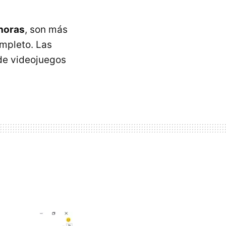
horas
, son más
mpleto. Las
 de videojuegos