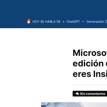
HOY SE HABLA DE
ChatGPT
Generación Z
Microsof
edición 
eres In
Sin comentarios