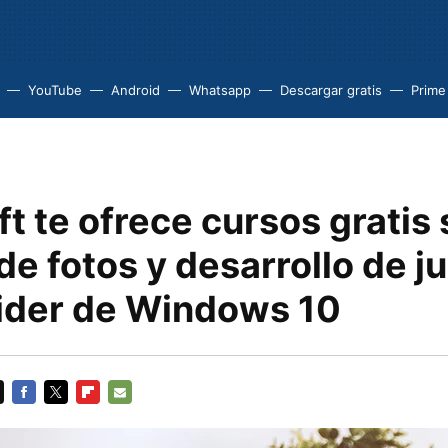
YouTube
Android
Whatsapp
Descargar gratis
Prime
t te ofrece cursos gratis
de fotos y desarrollo de j
sider de Windows 10
FACEBOOK
TWITTER
FLIPBOARD
E-
MAIL