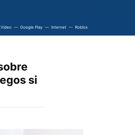
 Video
Google Play
Internet
Roblox
 sobre
uegos si