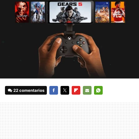
22 comentarios
FACEBOOK
TWITTER
FLIPBOARD
E-
WHATSAPP
MAIL