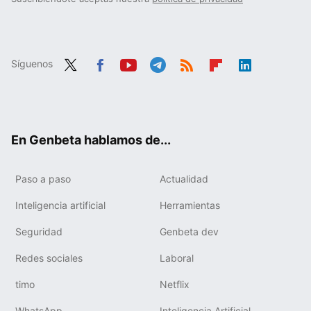
Síguenos
Twit
Fac
You
Tele
RSS
Flip
Link
ter
ebo
tub
gra
boa
edIn
ok
e
m
rd
En Genbeta hablamos de...
Paso a paso
Actualidad
Inteligencia artificial
Herramientas
Seguridad
Genbeta dev
Redes sociales
Laboral
timo
Netflix
WhatsApp
Inteligencia Artificial