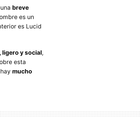
é una
breve
 nombre es un
terior es Lucid
 ligero y social
,
sobre esta
 hay
mucho