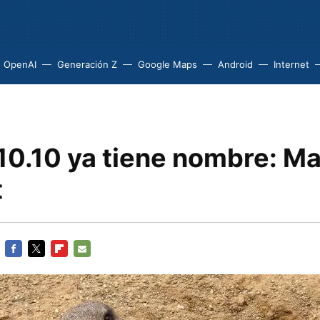
OpenAI
Generación Z
Google Maps
Android
Internet
10.10 ya tiene nombre: Ma
t
FACEBOOK
TWITTER
FLIPBOARD
E-
MAIL