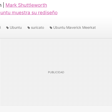
n |
Mark Shuttleworth
untu muestra su rediseño
d
Ubuntu
suricato
Ubuntu Maverick Meerkat