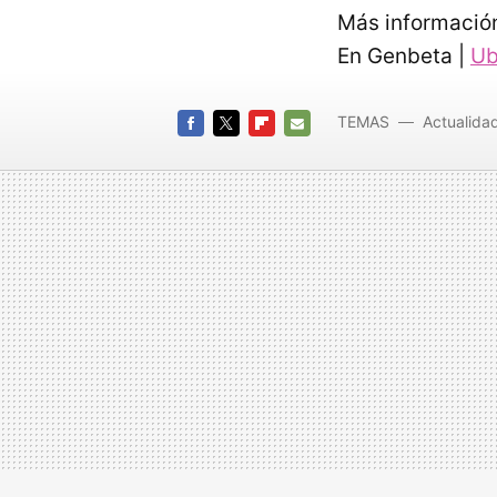
Más informació
En Genbeta |
Ub
TEMAS
Actualida
FACEBOOK
TWITTER
FLIPBOARD
E-
MAIL