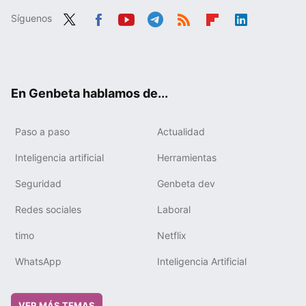
Síguenos
Twit
Fac
You
Tele
RSS
Flip
Link
ter
ebo
tub
gra
boa
edIn
ok
e
m
rd
En Genbeta hablamos de...
Paso a paso
Actualidad
Inteligencia artificial
Herramientas
Seguridad
Genbeta dev
Redes sociales
Laboral
timo
Netflix
WhatsApp
Inteligencia Artificial
VER MÁS TEMAS