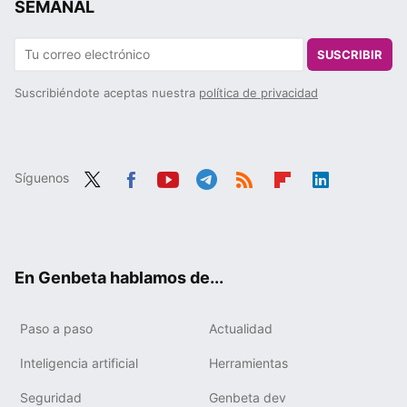
SEMANAL
SUSCRIBIR
Suscribiéndote aceptas nuestra
política de privacidad
Síguenos
Twit
Fac
You
Tele
RSS
Flip
Link
ter
ebo
tub
gra
boa
edIn
ok
e
m
rd
En Genbeta hablamos de...
Paso a paso
Actualidad
Inteligencia artificial
Herramientas
Seguridad
Genbeta dev