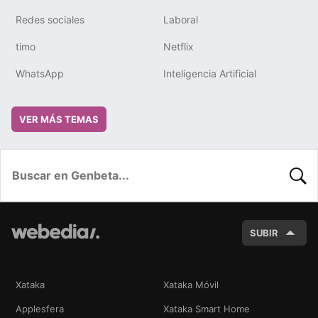
Redes sociales
Laboral
timo
Netflix
WhatsApp
Inteligencia Artificial
VER MÁS TEMAS
BUSC
SUBIR
Xataka
Xataka Móvil
Applesfera
Xataka Smart Home