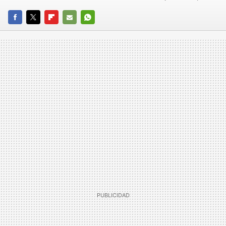
FACEBOOK
TWITTER
FLIPBOARD
E-
WHATSAPP
MAIL