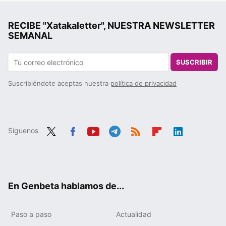
RECIBE "Xatakaletter", NUESTRA NEWSLETTER
SEMANAL
SUSCRIBIR
Suscribiéndote aceptas nuestra
política de privacidad
Síguenos
Twit
Fac
You
Tele
RSS
Flip
Link
ter
ebo
tub
gra
boa
edIn
ok
e
m
rd
En Genbeta hablamos de...
Paso a paso
Actualidad