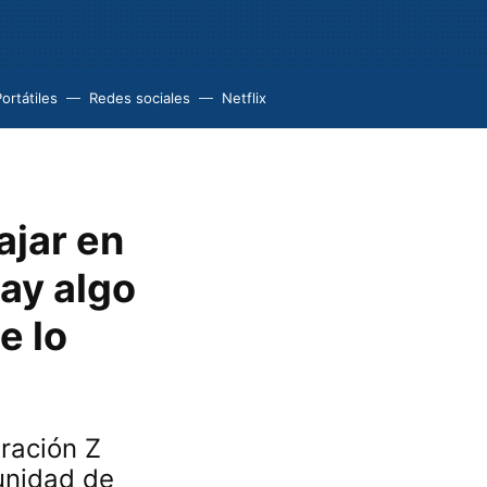
ortátiles
Redes sociales
Netflix
ajar en
hay algo
e lo
ración Z
unidad de