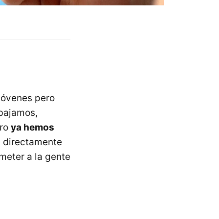
jóvenes pero
abajamos,
ero
ya hemos
s directamente
meter a la gente