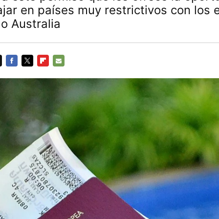
bajar en países muy restrictivos con los 
o Australia
FACEBOOK
TWITTER
FLIPBOARD
E-
MAIL