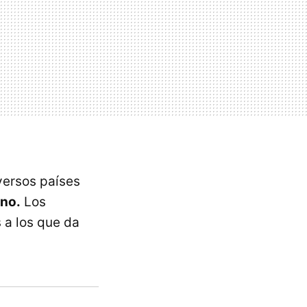
versos países
ino.
Los
 a los que da