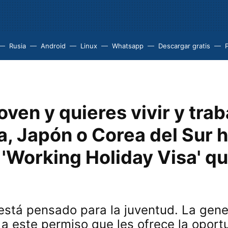
Rusia
Android
Linux
Whatsapp
Descargar gratis
P
joven y quieres vivir y trab
a, Japón o Corea del Sur 
'Working Holiday Visa' qu
está pensado para la juventud. La gene
a este permiso que les ofrece la oport