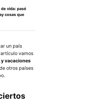
 de vida: pasé
Hay cosas que
tar un país
e artículo vamos
o y vacaciones
 de otros países
po.
ciertos