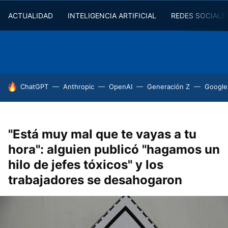
ACTUALIDAD
INTELIGENCIA ARTIFICIAL
REDES SOCIALE
HOY SE HABLA DE
ChatGPT
Anthropic
OpenAI
Generación Z
Google
"Está muy mal que te vayas a tu
hora": alguien publicó "hagamos un
hilo de jefes tóxicos" y los
trabajadores se desahogaron