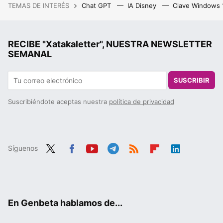
TEMAS DE INTERÉS
Chat GPT
IA Disney
Clave Windows
RECIBE "Xatakaletter", NUESTRA NEWSLETTER
SEMANAL
SUSCRIBIR
Suscribiéndote aceptas nuestra
política de privacidad
Síguenos
Twit
Fac
You
Tele
RSS
Flip
Link
ter
ebo
tub
gra
boa
edIn
ok
e
m
rd
En Genbeta hablamos de...