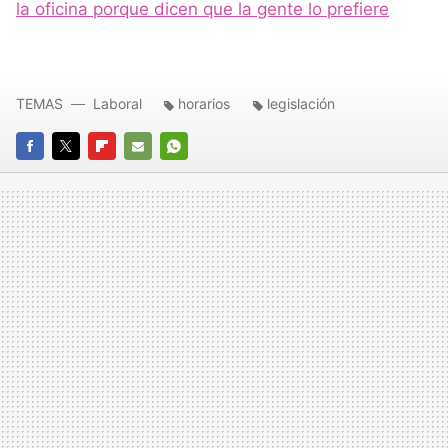
la oficina porque dicen que la gente lo prefiere
TEMAS
Laboral
horarios
legislación
FACEBOOK
TWITTER
FLIPBOARD
E-
WHATSAPP
MAIL