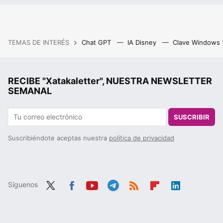
TEMAS DE INTERÉS
Chat GPT
IA Disney
Clave Windows
RECIBE "Xatakaletter", NUESTRA NEWSLETTER
SEMANAL
SUSCRIBIR
Suscribiéndote aceptas nuestra
política de privacidad
Síguenos
Twit
Fac
You
Tele
RSS
Flip
Link
ter
ebo
tub
gra
boa
edIn