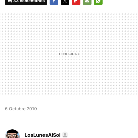
33 comentarios
FACEBOOK
TWITTER
FLIPBOARD
E-
WHATSAPP
MAIL
6 Octubre 2010
LosLunesAlSol