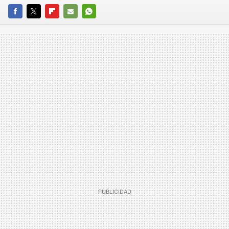
FACEBOOK
TWITTER
FLIPBOARD
E-
WHATSAPP
MAIL