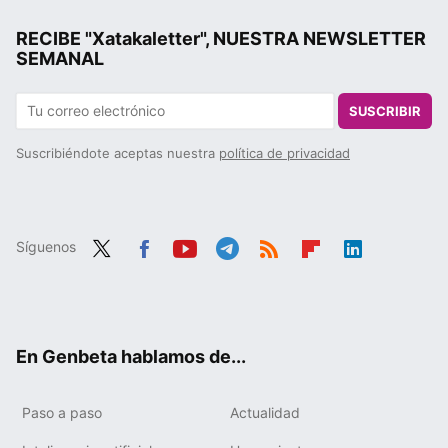
RECIBE "Xatakaletter", NUESTRA NEWSLETTER
SEMANAL
SUSCRIBIR
Suscribiéndote aceptas nuestra
política de privacidad
Síguenos
Twit
Fac
You
Tele
RSS
Flip
Link
ter
ebo
tub
gra
boa
edIn
ok
e
m
rd
En Genbeta hablamos de...
Paso a paso
Actualidad