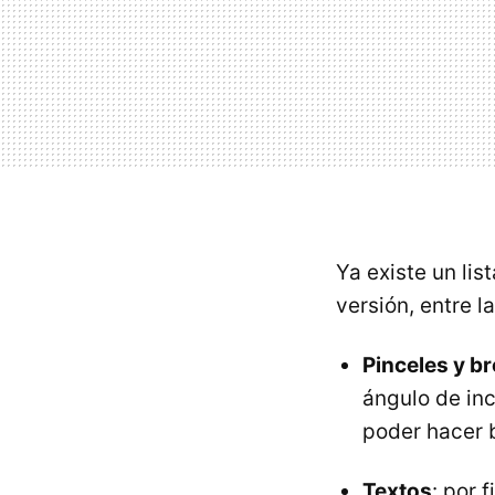
Ya existe un li
versión, entre 
Pinceles y b
ángulo de inc
poder hacer 
Textos
: por 