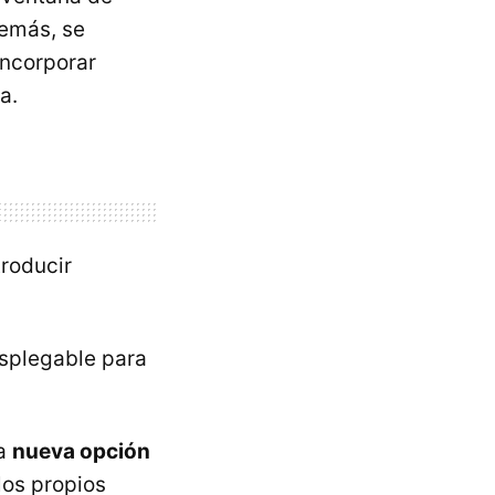
demás, se
incorporar
a.
troducir
splegable para
la
nueva opción
los propios