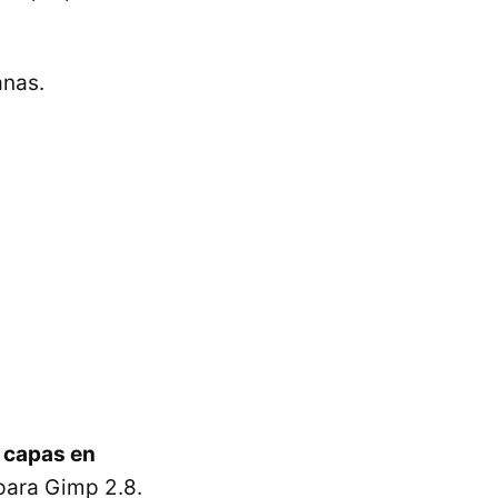
anas.
s capas en
para Gimp 2.8.