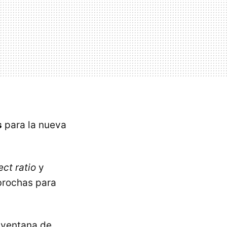
s
para la nueva
ct ratio
y
 brochas para
a ventana de