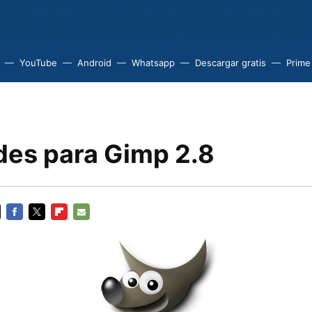
YouTube
Android
Whatsapp
Descargar gratis
Prime
es para Gimp 2.8
FACEBOOK
TWITTER
FLIPBOARD
E-
MAIL