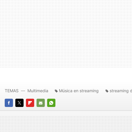
TEMAS
Multimedia
Música en streaming
streaming 
FACEBOOK
TWITTER
FLIPBOARD
E-
WHATSAPP
MAIL