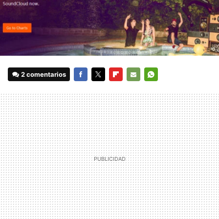
2 comentarios
FACEBOOK
TWITTER
FLIPBOARD
E-
WHATSAPP
MAIL