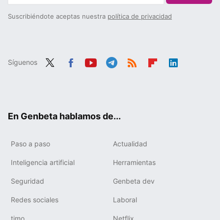
Suscribiéndote aceptas nuestra
política de privacidad
Síguenos
Twit
Fac
You
Tele
RSS
Flip
Link
ter
ebo
tub
gra
boa
edIn
ok
e
m
rd
En Genbeta hablamos de...
Paso a paso
Actualidad
Inteligencia artificial
Herramientas
Seguridad
Genbeta dev
Redes sociales
Laboral
timo
Netflix