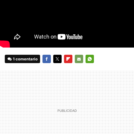
1 comentario
FACEBOOK
TWITTER
FLIPBOARD
E-
WHATSAPP
MAIL