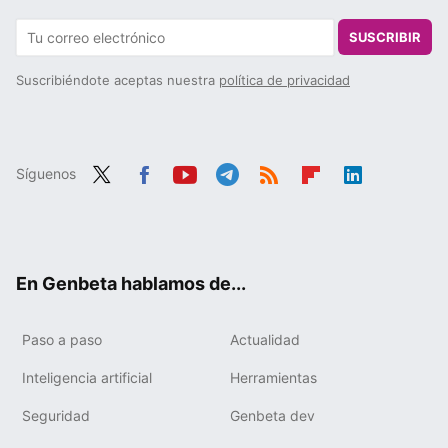
SUSCRIBIR
Suscribiéndote aceptas nuestra
política de privacidad
Síguenos
Twit
Fac
You
Tele
RSS
Flip
Link
ter
ebo
tub
gra
boa
edIn
ok
e
m
rd
En Genbeta hablamos de...
Paso a paso
Actualidad
Inteligencia artificial
Herramientas
Seguridad
Genbeta dev