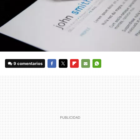
9 comentarios
FACEBOOK
TWITTER
FLIPBOARD
E-
WHATSAPP
MAIL