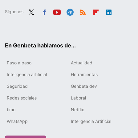
Síguenos
Twit
Fac
You
Tele
RSS
Flip
Link
ter
ebo
tub
gra
boa
edIn
ok
e
m
rd
En Genbeta hablamos de...
Paso a paso
Actualidad
Inteligencia artificial
Herramientas
Seguridad
Genbeta dev
Redes sociales
Laboral
timo
Netflix
WhatsApp
Inteligencia Artificial