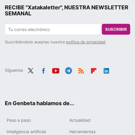
RECIBE "Xatakaletter", NUESTRA NEWSLETTER
SEMANAL
SUSCRIBIR
Suscribiéndote aceptas nuestra
política de privacidad
Síguenos
Twit
Fac
You
Tele
RSS
Flip
Link
ter
ebo
tub
gra
boa
edIn
ok
e
m
rd
En Genbeta hablamos de...
Paso a paso
Actualidad
Inteligencia artificial
Herramientas