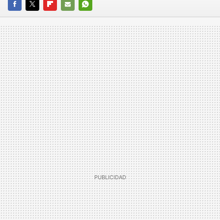
FACEBOOK
TWITTER
FLIPBOARD
E-
WHATSAPP
MAIL