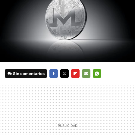
Sin comentarios
FACEBOOK
TWITTER
FLIPBOARD
E-
WHATSAPP
MAIL