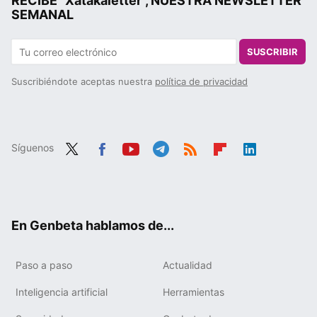
RECIBE "Xatakaletter", NUESTRA NEWSLETTER
SEMANAL
SUSCRIBIR
Suscribiéndote aceptas nuestra
política de privacidad
Síguenos
Twit
Fac
You
Tele
RSS
Flip
Link
ter
ebo
tub
gra
boa
edIn
ok
e
m
rd
En Genbeta hablamos de...
Paso a paso
Actualidad
Inteligencia artificial
Herramientas