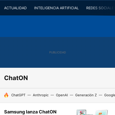
ACTUALIDAD
INTELIGENCIA ARTIFICIAL
REDES SOCIALE
ChatON
HOY SE HABLA DE
ChatGPT
Anthropic
OpenAI
Generación Z
Googl
Samsung lanza ChatON