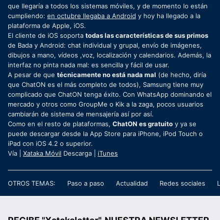
que llegaría a todos los sistemas móviles, y de momento lo están
cumpliendo:
en octubre llegaba a Android
y hoy ha llegado a la
plataforma de Apple, iOS.
El cliente de iOS soporta
todas las características de sus primos
de Bada y Android: chat individual y grupal, envío de imágenes,
dibujos a mano, vídeos ,voz, localización y calendarios. Además, la
interfaz no pinta nada mal: es sencilla y fácil de usar.
A pesar de que
técnicamente no está nada mal
(de hecho, diría
que ChatON es el más completo de todos), Samsung tiene muy
complicado que ChatON tenga éxito. Con WhatsApp dominando el
mercado y otros como GroupMe o Kik a la zaga, pocos usuarios
cambiarán de sistema de mensajería así por así.
Como en el resto de plataformas,
ChatON es gratuito
y ya se
puede descargar desde la App Store para iPhone, iPod Touch o
iPad con iOS 4.2 o superior.
Vía |
Xataka Móvil
Descarga |
iTunes
OTROS TEMAS:
Paso a paso
Actualidad
Redes sociales