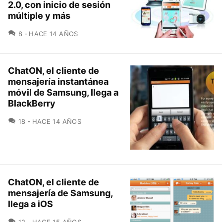
2.0, con inicio de sesión
múltiple y más
COMENTARIOS
8
HACE 14 AÑOS
ChatON, el cliente de
mensajería instantánea
móvil de Samsung, llega a
BlackBerry
COMENTARIOS
18
HACE 14 AÑOS
ChatON, el cliente de
mensajería de Samsung,
llega a iOS
COMENTARIOS
12
HACE 15 AÑOS