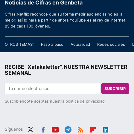
Noticias de Cifras en Genbeta
Cifras:Netflix reconoce que su forma medir audiencias no es la
mejor: así lo hará a partir de ahora.YouTube es el rey de internet:
85 de cada 100 jóvenes...
OTROS TEMAS:
Paso a paso
Actualidad
Redes sociales
RECIBE "Xatakaletter", NUESTRA NEWSLETTER
SEMANAL
SUSCRIBIR
Suscribiéndote aceptas nuestra
política de privacidad
Síguenos