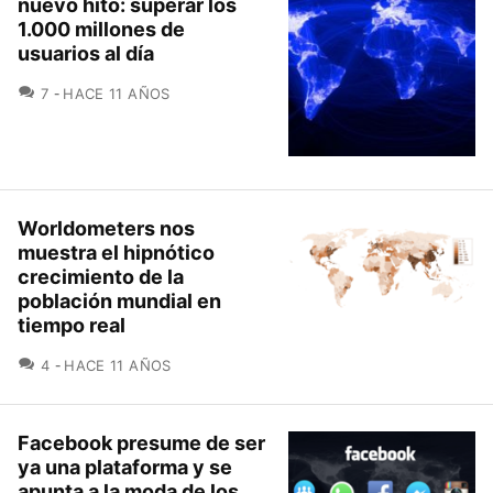
nuevo hito: superar los
1.000 millones de
usuarios al día
COMENTARIOS
7
HACE 11 AÑOS
Worldometers nos
muestra el hipnótico
crecimiento de la
población mundial en
tiempo real
COMENTARIOS
4
HACE 11 AÑOS
Facebook presume de ser
ya una plataforma y se
apunta a la moda de los