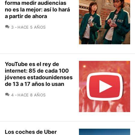
forma medir audiencias
no es la mejor: así lo hará
a partir de ahora
COMENTARIOS
3
HACE 5 AÑOS
YouTube es el rey de
internet: 85 de cada 100
jóvenes estadounidenses
de 13 a 17 años lo usan
COMENTARIOS
4
HACE 8 AÑOS
Los coches de Uber