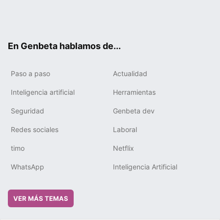
Twit
Fac
You
Tele
RSS
Flip
Link
ter
ebo
tub
gra
boa
edIn
ok
e
m
rd
En Genbeta hablamos de...
Paso a paso
Actualidad
Inteligencia artificial
Herramientas
Seguridad
Genbeta dev
Redes sociales
Laboral
timo
Netflix
WhatsApp
Inteligencia Artificial
VER MÁS TEMAS