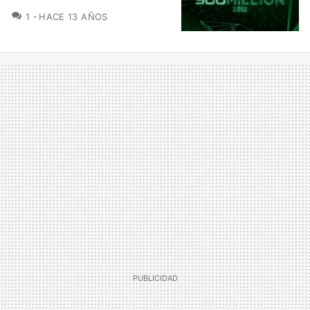
COMENTARIOS
1
HACE 13 AÑOS