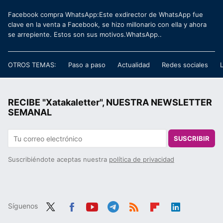
Facebook compra WhatsApp:Este exdirector de WhatsApp fue
clave en la venta a Facebook, se hizo millonario con ella y ahora
se arrepiente. Estos son sus motivos.WhatsApp..
OTROS TEMAS:
Paso a paso
Actualidad
Redes sociales
RECIBE "Xatakaletter", NUESTRA NEWSLETTER
SEMANAL
SUSCRIBIR
Suscribiéndote aceptas nuestra
política de privacidad
Síguenos
Twit
Fac
You
Tele
RSS
Flip
Link