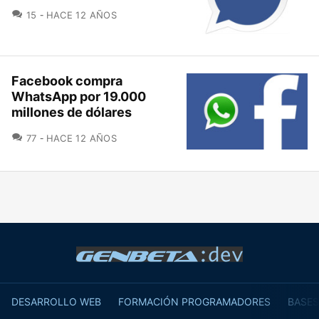
COMENTARIOS
15
HACE 12 AÑOS
Facebook compra
WhatsApp por 19.000
millones de dólares
COMENTARIOS
77
HACE 12 AÑOS
DESARROLLO WEB
FORMACIÓN PROGRAMADORES
BASES