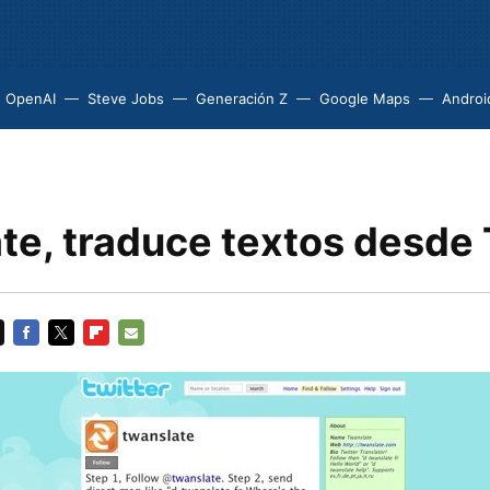
OpenAI
Steve Jobs
Generación Z
Google Maps
Androi
te, traduce textos desde 
FACEBOOK
TWITTER
FLIPBOARD
E-
MAIL