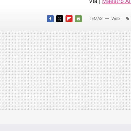
Vía |
Maestro Al
TEMAS
Web
FACEBOOK
TWITTER
FLIPBOARD
E-
MAIL