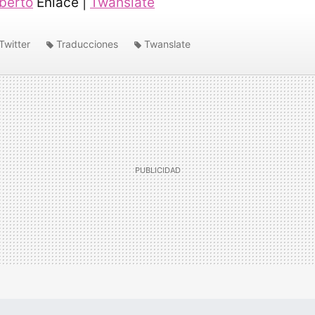
berto
Enlace |
Twanslate
Twitter
Traducciones
Twanslate