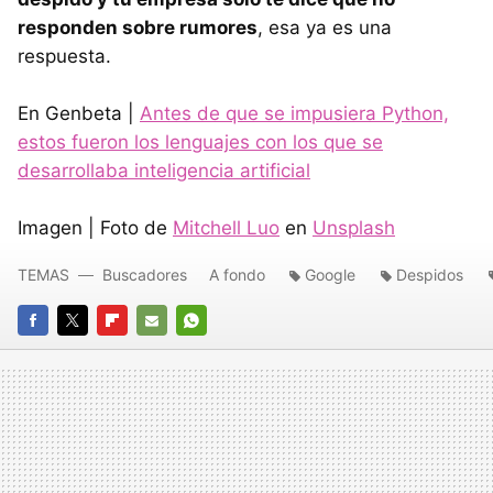
responden sobre rumores
, esa ya es una
respuesta.
En Genbeta |
Antes de que se impusiera Python,
estos fueron los lenguajes con los que se
desarrollaba inteligencia artificial
Imagen | Foto de
Mitchell Luo
en
Unsplash
TEMAS
Buscadores
A fondo
Google
Despidos
FACEBOOK
TWITTER
FLIPBOARD
E-
WHATSAPP
MAIL