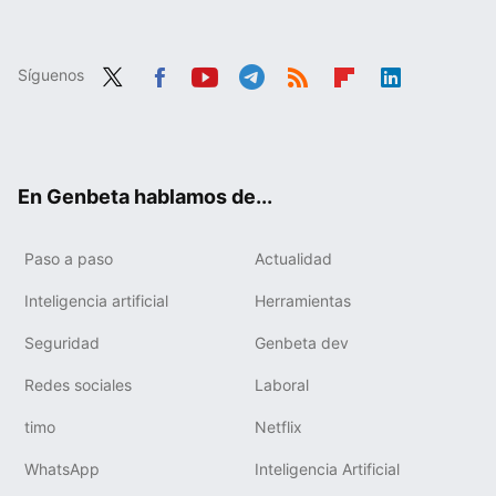
Síguenos
Twit
Fac
You
Tele
RSS
Flip
Link
ter
ebo
tub
gra
boa
edIn
ok
e
m
rd
En Genbeta hablamos de...
Paso a paso
Actualidad
Inteligencia artificial
Herramientas
Seguridad
Genbeta dev
Redes sociales
Laboral
timo
Netflix
WhatsApp
Inteligencia Artificial