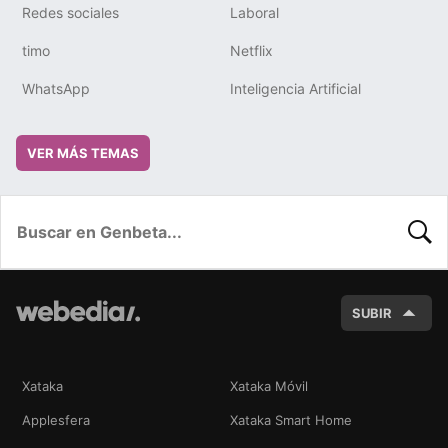
Redes sociales
Laboral
timo
Netflix
WhatsApp
Inteligencia Artificial
VER MÁS TEMAS
BUSC
SUBIR
Xataka
Xataka Móvil
Applesfera
Xataka Smart Home