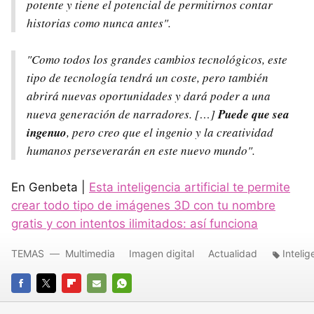
potente y tiene el potencial de permitirnos contar
historias como nunca antes".
"Como todos los grandes cambios tecnológicos, este
tipo de tecnología tendrá un coste, pero también
abrirá nuevas oportunidades y dará poder a una
nueva generación de narradores. […]
Puede que sea
ingenuo
, pero creo que el ingenio y la creatividad
humanos perseverarán en este nuevo mundo".
En Genbeta |
Esta inteligencia artificial te permite
crear todo tipo de imágenes 3D con tu nombre
gratis y con intentos ilimitados: así funciona
TEMAS
Multimedia
Imagen digital
Actualidad
Intelig
FACEBOOK
TWITTER
FLIPBOARD
E-
WHATSAPP