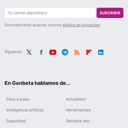
SUSCRIBIR
Suscribiéndote aceptas nuestra
política de privacidad
Síguenos
Twit
Fac
You
Tele
RSS
Flip
Link
ter
ebo
tub
gra
boa
edIn
ok
e
m
rd
En Genbeta hablamos de...
Paso a paso
Actualidad
Inteligencia artificial
Herramientas
Seguridad
Genbeta dev