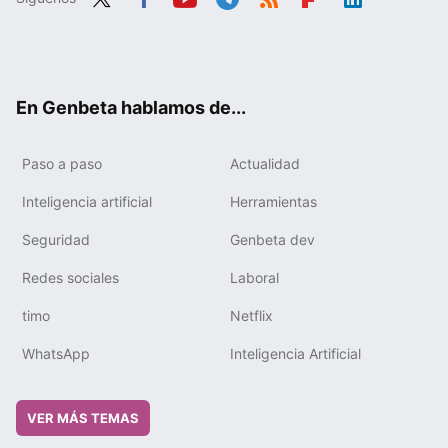
Twit
Fac
You
Tele
RSS
Flip
Link
ter
ebo
tub
gra
boa
edIn
ok
e
m
rd
En Genbeta hablamos de...
Paso a paso
Actualidad
Inteligencia artificial
Herramientas
Seguridad
Genbeta dev
Redes sociales
Laboral
timo
Netflix
WhatsApp
Inteligencia Artificial
VER MÁS TEMAS