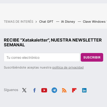
TEMAS DE INTERÉS
Chat GPT
IA Disney
Clave Windows
RECIBE "Xatakaletter", NUESTRA NEWSLETTER
SEMANAL
SUSCRIBIR
Suscribiéndote aceptas nuestra
política de privacidad
Síguenos
Twit
Fac
You
Tele
RSS
Flip
Link
ter
ebo
tub
gra
boa
edIn