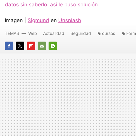
datos sin saberlo: así le puso solución
Imagen |
Sigmund
en
Unsplash
TEMAS
Web
Actualidad
Seguridad
cursos
Form
FACEBOOK
TWITTER
FLIPBOARD
E-
WHATSAPP
MAIL