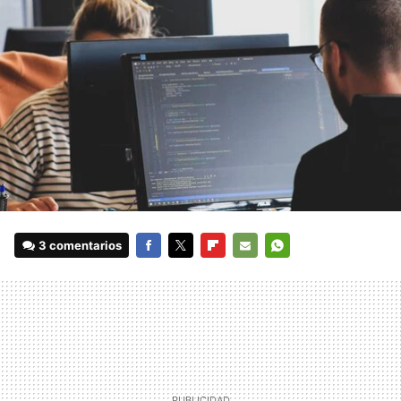
3 comentarios
FACEBOOK
TWITTER
FLIPBOARD
E-
WHATSAPP
MAIL