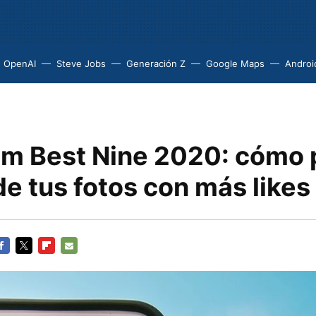
OpenAI
Steve Jobs
Generación Z
Google Maps
Androi
am Best Nine 2020: cómo 
de tus fotos con más likes
ACEBOOK
TWITTER
FLIPBOARD
E-
MAIL