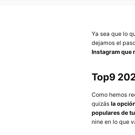
Ya sea que lo qu
dejamos el pas
Instagram que m
Top9 20
Como hemos rec
quizás
la opció
populares de t
nine en lo que 