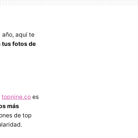
 año, aquí te
 tus fotos de
b
topnine.co
es
tos más
lones de top
laridad.