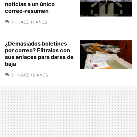
noticias a un único
correo-resumen
COMENTARIOS
7
HACE 11 AÑOS
¿Demasiados boletines
por correo? Fíltralos con
sus enlaces para darse de
baja
COMENTARIOS
6
HACE 12 AÑOS