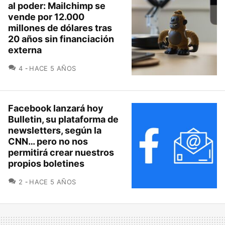
al poder: Mailchimp se
vende por 12.000
millones de dólares tras
20 años sin financiación
externa
COMENTARIOS
4
HACE 5 AÑOS
Facebook lanzará hoy
Bulletin, su plataforma de
newsletters, según la
CNN… pero no nos
permitirá crear nuestros
propios boletines
COMENTARIOS
2
HACE 5 AÑOS