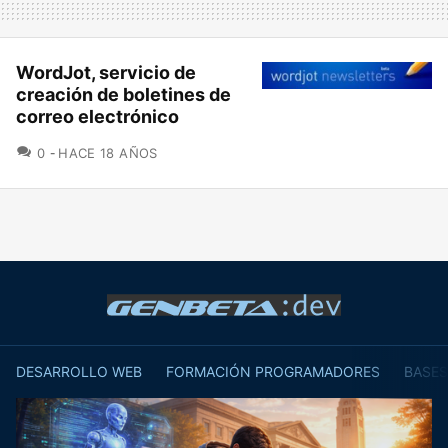
WordJot, servicio de
creación de boletines de
correo electrónico
COMENTARIOS
0
HACE 18 AÑOS
DESARROLLO WEB
FORMACIÓN PROGRAMADORES
BASES