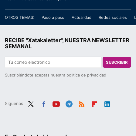
OTROS TEMAS:
Paso a paso
Actualidad
Redes sociales
RECIBE "Xatakaletter", NUESTRA NEWSLETTER
SEMANAL
SUSCRIBIR
Suscribiéndote aceptas nuestra
política de privacidad
Síguenos
Twit
Fac
You
Tele
RSS
Flip
Link
ter
ebo
tub
gra
boa
edIn
ok
e
m
rd