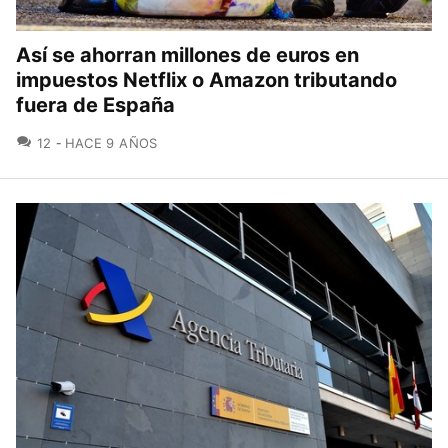
Así se ahorran millones de euros en
impuestos Netflix o Amazon tributando
fuera de España
COMENTARIOS
12
HACE 9 AÑOS