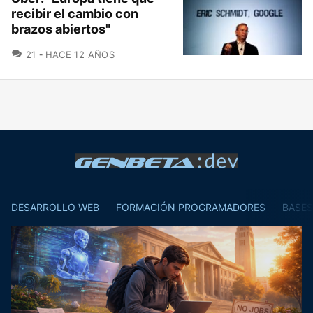
recibir el cambio con
brazos abiertos"
COMENTARIOS
21
HACE 12 AÑOS
DESARROLLO WEB
FORMACIÓN PROGRAMADORES
BASES