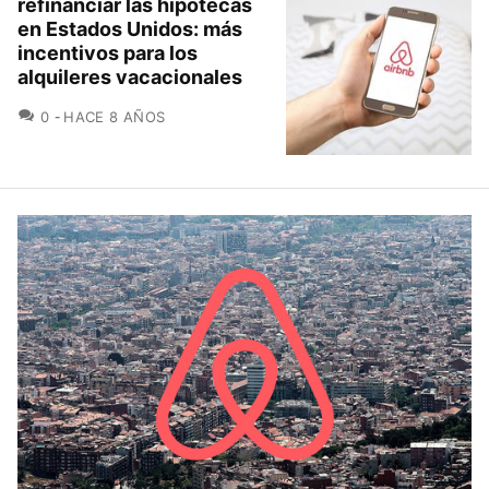
refinanciar las hipotecas
en Estados Unidos: más
incentivos para los
alquileres vacacionales
COMENTARIOS
0
HACE 8 AÑOS