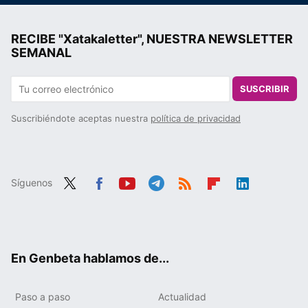
RECIBE "Xatakaletter", NUESTRA NEWSLETTER
SEMANAL
SUSCRIBIR
Suscribiéndote aceptas nuestra
política de privacidad
Síguenos
Twit
Fac
You
Tele
RSS
Flip
Link
ter
ebo
tub
gra
boa
edIn
ok
e
m
rd
En Genbeta hablamos de...
Paso a paso
Actualidad