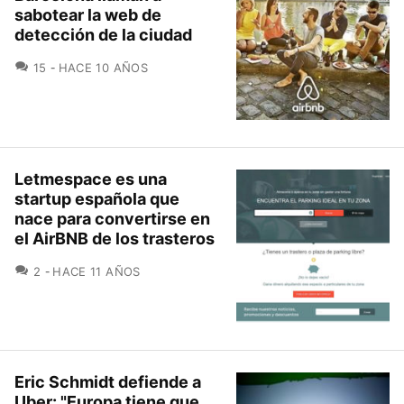
sabotear la web de
detección de la ciudad
COMENTARIOS
15
HACE 10 AÑOS
Letmespace es una
startup española que
nace para convertirse en
el AirBNB de los trasteros
COMENTARIOS
2
HACE 11 AÑOS
Eric Schmidt defiende a
Uber: "Europa tiene que