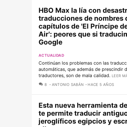
HBO Max la lía con desast
traducciones de nombres 
capítulos de 'El Príncipe d
Air': peores que si traduc
Google
ACTUALIDAD
Continúan los problemas con las traducc
automáticas, que además de prescindir 
traductores, son de mala calidad.
LEER M
COMENTARIOS
8
ANTONIO SABÁN
HACE 5 AÑOS
Esta nueva herramienta d
te permite traducir antigu
jeroglíficos egipcios y esc