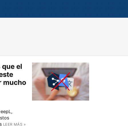
 que el
este
or mucho
DeepL,
stos
s
LEER MÁS »