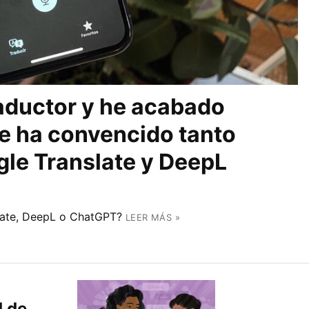
aductor y he acabado
 ha convencido tanto
gle Translate y DeepL
slate, DeepL o ChatGPT?
LEER MÁS »
d de