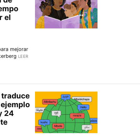
iempo
r el
para mejorar
kerberg
LEER
 traduce
 ejemplo
y 24
te