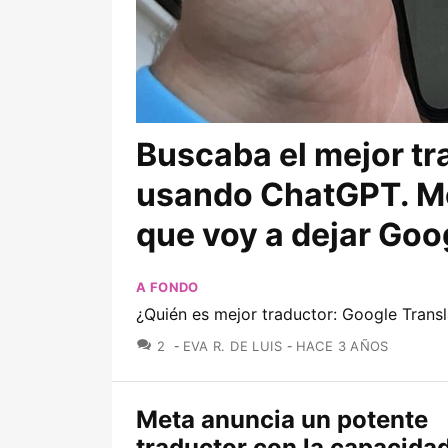
Buscaba el mejor tr
usando ChatGPT. Me
que voy a dejar Goo
A FONDO
¿Quién es mejor traductor: Google Tran
COMENTARIOS
2
EVA R. DE LUIS
HACE 3 AÑOS
Meta anuncia un potente
traductor con la capacida