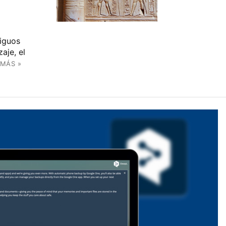
tiguos
aje, el
 MÁS »