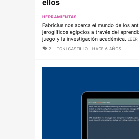
ellos
HERRAMIENTAS
Fabricius nos acerca el mundo de los an
jeroglíficos egipcios a través del aprendiz
juego y la investigación académica.
LEER
COMENTARIOS
2
TONI CASTILLO
HACE 6 AÑOS