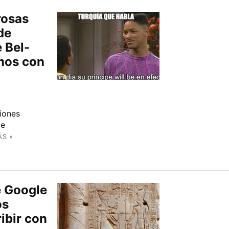
rosas
de
e Bel-
imos con
iones
de
ÁS »
e Google
os
ribir con