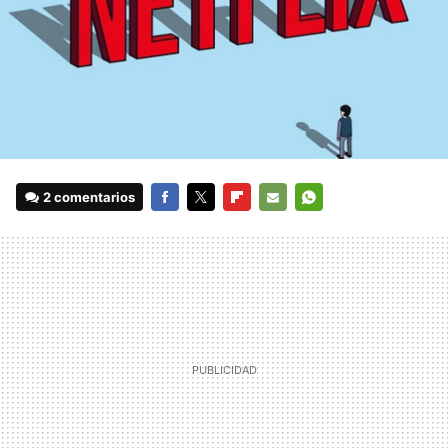
2 comentarios
FACEBOOK
TWITTER
FLIPBOARD
E-
WHATSAPP
MAIL