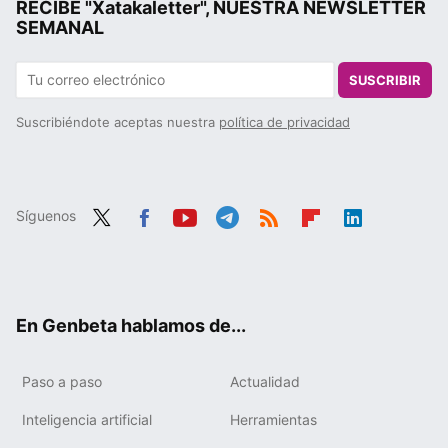
RECIBE "Xatakaletter", NUESTRA NEWSLETTER
SEMANAL
SUSCRIBIR
Suscribiéndote aceptas nuestra
política de privacidad
Síguenos
Twit
Fac
You
Tele
RSS
Flip
Link
ter
ebo
tub
gra
boa
edIn
ok
e
m
rd
En Genbeta hablamos de...
Paso a paso
Actualidad
Inteligencia artificial
Herramientas