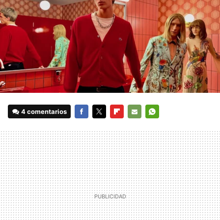
4 comentarios
FACEBOOK
TWITTER
FLIPBOARD
E-
WHATSAPP
MAIL