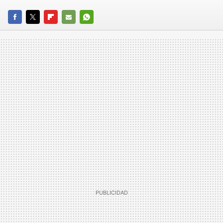
FACEBOOK
TWITTER
FLIPBOARD
E-
WHATSAPP
MAIL