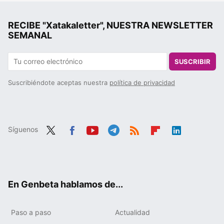
RECIBE "Xatakaletter", NUESTRA NEWSLETTER
SEMANAL
SUSCRIBIR
Suscribiéndote aceptas nuestra
política de privacidad
Síguenos
Twit
Fac
You
Tele
RSS
Flip
Link
ter
ebo
tub
gra
boa
edIn
ok
e
m
rd
En Genbeta hablamos de...
Paso a paso
Actualidad