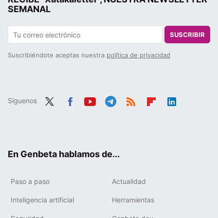
SEMANAL
SUSCRIBIR
Suscribiéndote aceptas nuestra
política de privacidad
Síguenos
Twit
Fac
You
Tele
RSS
Flip
Link
ter
ebo
tub
gra
boa
edIn
ok
e
m
rd
En Genbeta hablamos de...
Paso a paso
Actualidad
Inteligencia artificial
Herramientas