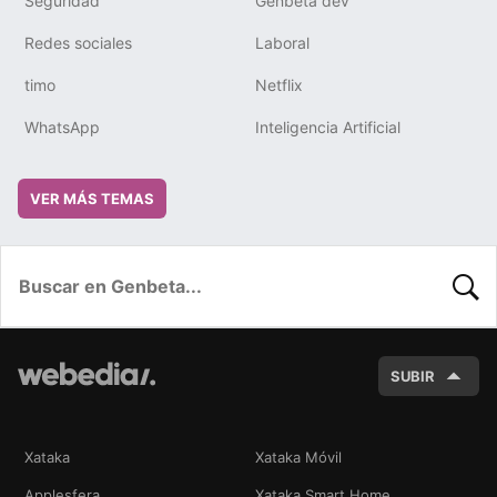
Seguridad
Genbeta dev
Redes sociales
Laboral
timo
Netflix
WhatsApp
Inteligencia Artificial
VER MÁS TEMAS
BUSC
SUBIR
Xataka
Xataka Móvil
Applesfera
Xataka Smart Home