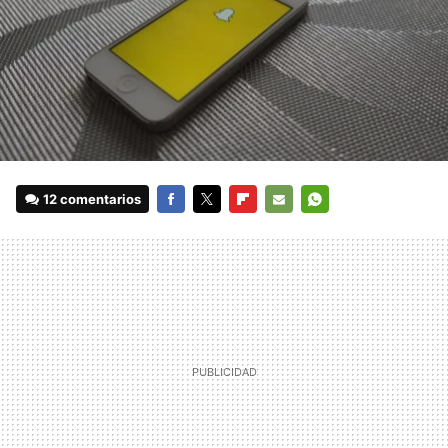
12 comentarios
FACEBOOK
TWITTER
FLIPBOARD
E-
WHATSAPP
MAIL