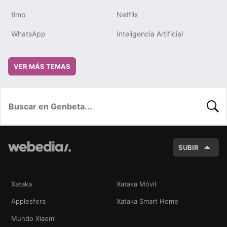
timo
Netflix
WhatsApp
Inteligencia Artificial
VER MÁS TEMAS
BUSC
SUBIR
Xataka
Xataka Móvil
Applesfera
Xataka Smart Home
Mundo Xiaomi