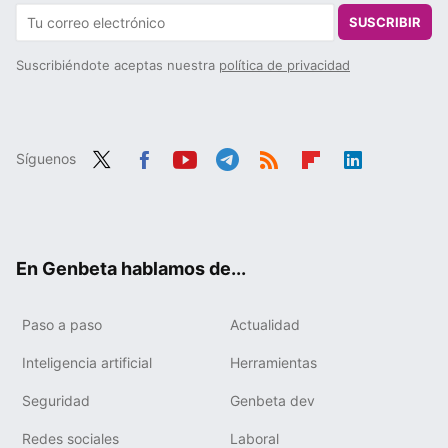
SUSCRIBIR
Suscribiéndote aceptas nuestra
política de privacidad
Síguenos
Twit
Fac
You
Tele
RSS
Flip
Link
ter
ebo
tub
gra
boa
edIn
ok
e
m
rd
En Genbeta hablamos de...
Paso a paso
Actualidad
Inteligencia artificial
Herramientas
Seguridad
Genbeta dev
Redes sociales
Laboral