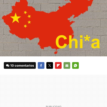
10 comentarios
FACEBOOK
TWITTER
FLIPBOARD
E-
WHATSAPP
MAIL