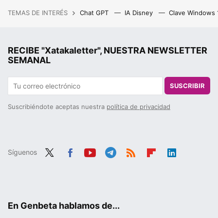
TEMAS DE INTERÉS
Chat GPT
IA Disney
Clave Windows
RECIBE "Xatakaletter", NUESTRA NEWSLETTER
SEMANAL
SUSCRIBIR
Suscribiéndote aceptas nuestra
política de privacidad
Síguenos
Twit
Fac
You
Tele
RSS
Flip
Link
ter
ebo
tub
gra
boa
edIn
ok
e
m
rd
En Genbeta hablamos de...