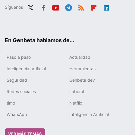
Síguenos
Twit
Fac
You
Tele
RSS
Flip
Link
ter
ebo
tub
gra
boa
edIn
ok
e
m
rd
En Genbeta hablamos de...
Paso a paso
Actualidad
Inteligencia artificial
Herramientas
Seguridad
Genbeta dev
Redes sociales
Laboral
timo
Netflix
WhatsApp
Inteligencia Artificial
VER MÁS TEMAS