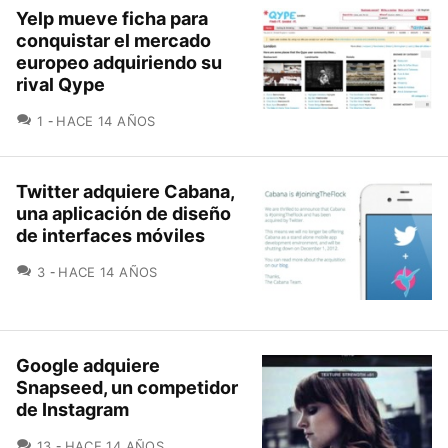
Yelp mueve ficha para
conquistar el mercado
europeo adquiriendo su
rival Qype
COMENTARIOS
1
HACE 14 AÑOS
Twitter adquiere Cabana,
una aplicación de diseño
de interfaces móviles
COMENTARIOS
3
HACE 14 AÑOS
Google adquiere
Snapseed, un competidor
de Instagram
COMENTARIOS
13
HACE 14 AÑOS