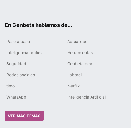
Twit
Fac
You
Tele
RSS
Flip
Link
ter
ebo
tub
gra
boa
edIn
ok
e
m
rd
En Genbeta hablamos de...
Paso a paso
Actualidad
Inteligencia artificial
Herramientas
Seguridad
Genbeta dev
Redes sociales
Laboral
timo
Netflix
WhatsApp
Inteligencia Artificial
VER MÁS TEMAS