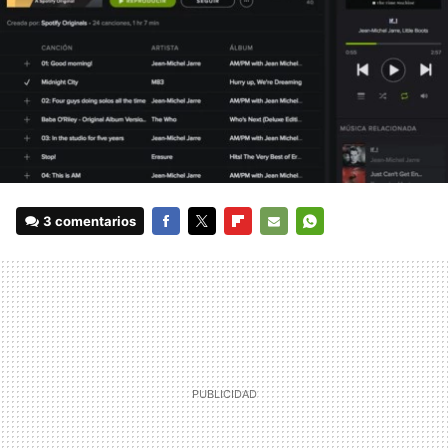
3 comentarios
FACEBOOK
TWITTER
FLIPBOARD
E-
WHATSAPP
MAIL