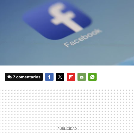
7 comentarios
FACEBOOK
TWITTER
FLIPBOARD
E-
WHATSAPP
MAIL