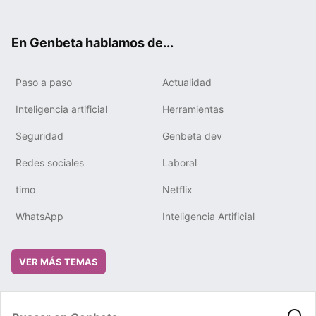
ter
ebo
tub
gra
boa
edIn
ok
e
m
rd
En Genbeta hablamos de...
Paso a paso
Actualidad
Inteligencia artificial
Herramientas
Seguridad
Genbeta dev
Redes sociales
Laboral
timo
Netflix
WhatsApp
Inteligencia Artificial
VER MÁS TEMAS