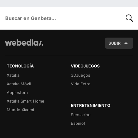
BUSC
SUBIR
TECNOLOGÍA
VIDEOJUEGOS
Xataka
3DJuegos
Xataka Móvil
Vida Extra
Applesfera
Xataka Smart Home
ENTRETENIMIENTO
Mundo Xiaomi
Sensacine
Espinof