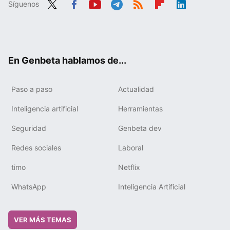
Síguenos
Twit
Fac
You
Tele
RSS
Flip
Link
ter
ebo
tub
gra
boa
edIn
ok
e
m
rd
En Genbeta hablamos de...
Paso a paso
Actualidad
Inteligencia artificial
Herramientas
Seguridad
Genbeta dev
Redes sociales
Laboral
timo
Netflix
WhatsApp
Inteligencia Artificial
VER MÁS TEMAS