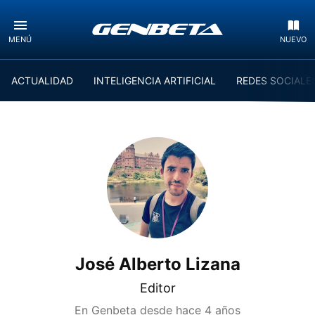
MENÚ
NUEVO
ACTUALIDAD
INTELIGENCIA ARTIFICIAL
REDES SOCIALE
José Alberto Lizana
Editor
En Genbeta desde
hace 4 años