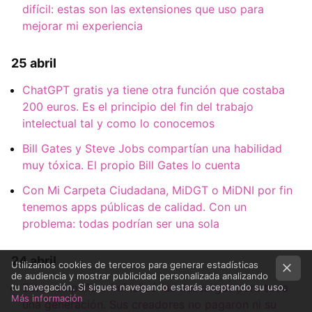
difícil: estas son las extensiones que uso para
mejorar mi experiencia
25 abril
ChatGPT gratis ya tiene otra función que costaba
200 euros. Es el principio del fin del trabajo
intelectual tal y como lo conocemos
Bill Gates y Steve Jobs compartían una habilidad
muy tóxica. El propio Bill Gates lo cuenta
Con Mi Carpeta Ciudadana, MiDGT o MiDNI por fin
tenemos apps públicas de calidad. Con un
problema: todas podrían ser una sola
24 abril
Utilizamos cookies de terceros para generar estadísticas
de audiencia y mostrar publicidad personalizada analizando
Esta campaña criminalizó las descargas para toda
tu navegación. Si sigues navegando estarás aceptando su uso.
Más información
una generación. Sus creadores no pagaron ni su