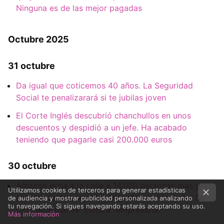
Ninguna es de las mejor pagadas
Octubre 2025
31 octubre
Da igual que coticemos 40 años. La Seguridad
Social te penalizarará si te jubilas joven
El Corte Inglés descubrió chanchullos en unos
descuentos y despidió a un jefe. Ha acabado
teniendo que pagarle casi 200.000 euros
30 octubre
Amazon echa a la calle a 14.000 personas más y
Utilizamos cookies de terceros para generar estadísticas
abre un centro de datos gigante basado en IA. Su
de audiencia y mostrar publicidad personalizada analizando
tu navegación. Si sigues navegando estarás aceptando su uso.
CEO dice que es "cultura" empresarial
Más información