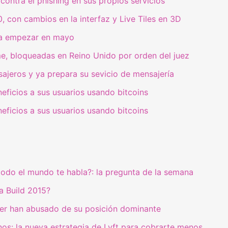
 contra el phishing en sus propios servicios
, con cambios en la interfaz y Live Tiles en 3D
ara empezar en mayo
e, bloqueadas en Reino Unido por orden del juez
ajeros y ya prepara su sevicio de mensajería
neficios a sus usuarios usando bitcoins
neficios a sus usuarios usando bitcoins
todo el mundo te habla?: la pregunta de la semana
a Build 2015?
ter han abusado de su posición dominante
s: la nueva estrategia de Lyft para cobrarte menos