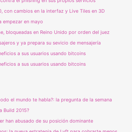
 contra el phishing en sus propios servicios
, con cambios en la interfaz y Live Tiles en 3D
ara empezar en mayo
e, bloqueadas en Reino Unido por orden del juez
ajeros y ya prepara su sevicio de mensajería
neficios a sus usuarios usando bitcoins
neficios a sus usuarios usando bitcoins
todo el mundo te habla?: la pregunta de la semana
a Build 2015?
ter han abusado de su posición dominante
s: la nueva estrategia de Lyft para cobrarte menos