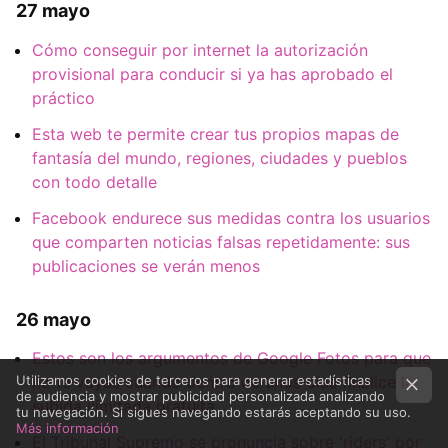
27 mayo
Cómo conseguir por internet la autorización
provisional para conducir si ya has aprobado el
práctico
Esta web te permite crear tus propios mapas de
fantasía del mundo, regiones, ciudades y pueblos
con todo detalle
Facebook endurece sus medidas contra los usuarios
que comparten noticias falsas repetidamente: sus
publicaciones se verán menos
26 mayo
Estos son los argumentos de Google Fotos para que
no te vayas cuando dentro de unos días finalice la
Utilizamos cookies de terceros para generar estadísticas
de audiencia y mostrar publicidad personalizada analizando
subida ilimitada gratuita
tu navegación. Si sigues navegando estarás aceptando su uso.
Más información
El Tribunal Supremo se pronuncia sobre 'riders' por