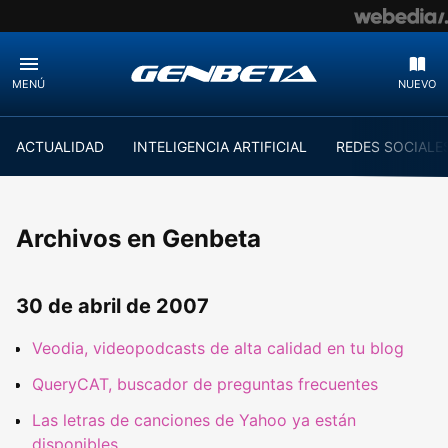
MENÚ
NUEVO
ACTUALIDAD
INTELIGENCIA ARTIFICIAL
REDES SOCIALE
Archivos en Genbeta
30 de abril de 2007
Veodia, videopodcasts de alta calidad en tu blog
QueryCAT, buscador de preguntas frecuentes
Las letras de canciones de Yahoo ya están
disponibles