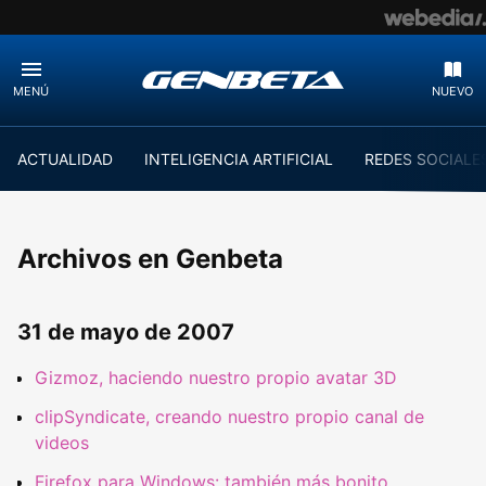
MENÚ
NUEVO
ACTUALIDAD
INTELIGENCIA ARTIFICIAL
REDES SOCIALE
Archivos en Genbeta
31 de mayo de 2007
Gizmoz, haciendo nuestro propio avatar 3D
clipSyndicate, creando nuestro propio canal de
videos
Firefox para Windows: también más bonito