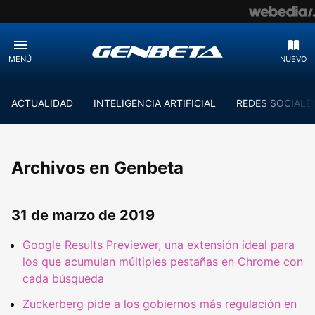
MENÚ
NUEVO
ACTUALIDAD
INTELIGENCIA ARTIFICIAL
REDES SOCIALE
Archivos en Genbeta
31 de marzo de 2019
Google Results Previewer, una extensión ideal para
los que acumulan múltiples pestañas en Chrome con
cada búsqueda
Zuckerberg pide a los gobiernos más regulación en