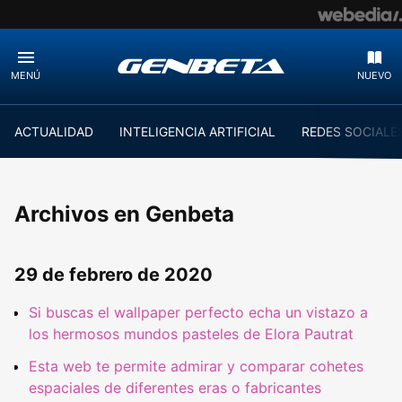
MENÚ
NUEVO
ACTUALIDAD
INTELIGENCIA ARTIFICIAL
REDES SOCIALE
Archivos en Genbeta
29 de febrero de 2020
Si buscas el wallpaper perfecto echa un vistazo a
los hermosos mundos pasteles de Elora Pautrat
Esta web te permite admirar y comparar cohetes
espaciales de diferentes eras o fabricantes